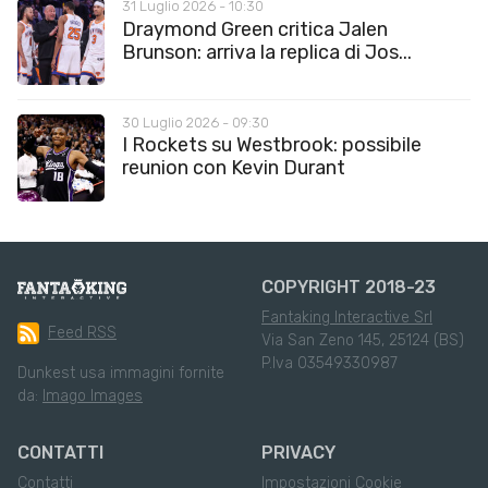
31 Luglio 2026 - 10:30
Draymond Green critica Jalen
Brunson: arriva la replica di Jos...
30 Luglio 2026 - 09:30
I Rockets su Westbrook: possibile
reunion con Kevin Durant
COPYRIGHT 2018-23
Fantaking Interactive Srl
Feed RSS
Via San Zeno 145, 25124 (BS)
P.Iva 03549330987
Dunkest usa immagini fornite
da:
Imago Images
CONTATTI
PRIVACY
Contatti
Impostazioni Cookie