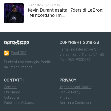
3 Agosto 2026 - 09:15
Kevin Durant esalta i 76ers di LeBron:
“Mi ricordano i m...
COPYRIGHT 2018-23
Fantaking Interactive Srl
Feed RSS
Via San Zeno 145, 25124 (BS)
P.Iva 03549330987
Dunkest usa immagini fornite
da:
Imago Images
CONTATTI
PRIVACY
Contatti
Impostazioni Cookie
Chi Siamo
Cookie Policy
Collabora
Privacy
Pubblicità: Adkaora
Termini e Condizioni