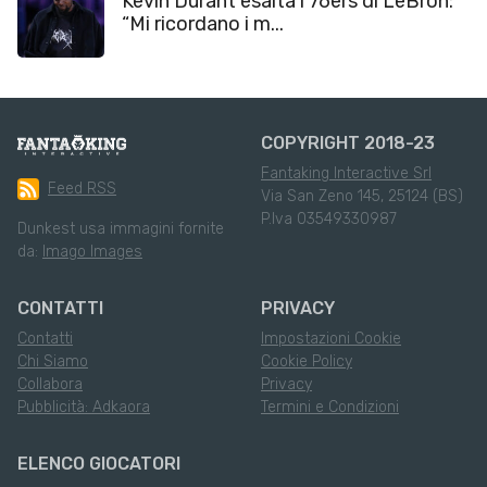
Kevin Durant esalta i 76ers di LeBron:
“Mi ricordano i m...
COPYRIGHT 2018-23
Fantaking Interactive Srl
Feed RSS
Via San Zeno 145, 25124 (BS)
P.Iva 03549330987
Dunkest usa immagini fornite
da:
Imago Images
CONTATTI
PRIVACY
Contatti
Impostazioni Cookie
Chi Siamo
Cookie Policy
Collabora
Privacy
Pubblicità: Adkaora
Termini e Condizioni
ELENCO GIOCATORI