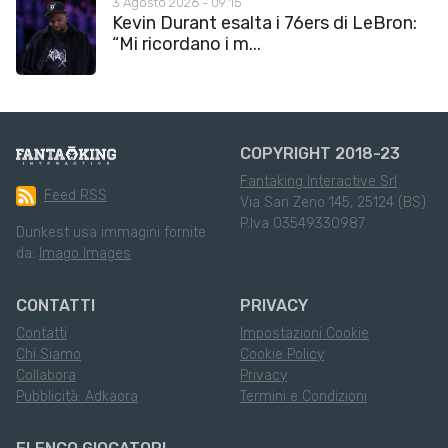
3 Agosto 2026 - 09:15
Kevin Durant esalta i 76ers di LeBron:
“Mi ricordano i m...
COPYRIGHT 2018-23
Fantaking Interactive Srl
Feed RSS
Via San Zeno 145, 25124 (BS)
P.Iva 03549330987
Dunkest usa immagini fornite
da:
Imago Images
CONTATTI
PRIVACY
Contatti
Impostazioni Cookie
Chi Siamo
Cookie Policy
Collabora
Privacy
Pubblicità: Adkaora
Termini e Condizioni