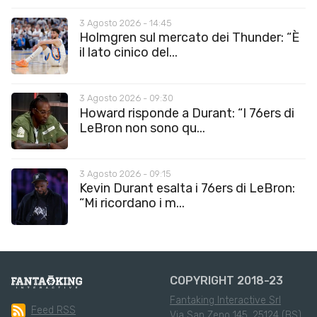
3 Agosto 2026 - 14:45
Holmgren sul mercato dei Thunder: “È
il lato cinico del...
3 Agosto 2026 - 09:30
Howard risponde a Durant: “I 76ers di
LeBron non sono qu...
3 Agosto 2026 - 09:15
Kevin Durant esalta i 76ers di LeBron:
“Mi ricordano i m...
COPYRIGHT 2018-23
Fantaking Interactive Srl
Feed RSS
Via San Zeno 145, 25124 (BS)