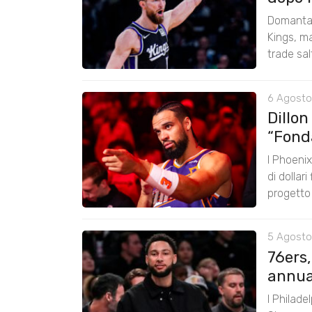
Domantas
Kings, ma
trade sal
6 Agosto
Dillon
“Fond
I Phoenix
di dollar
progetto
5 Agosto
76ers
annual
I Philade