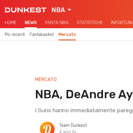
NBA
HOME
NEWS
FANTA NBA
STATISTICHE
INFORTUNI
Più recenti
Fantabasket
Mercato
MERCATO
NBA, DeAndre Ayt
I Suns hanno immediatamente pareggi
Team Dunkest
4 anni fa