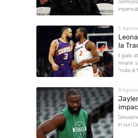
Simmons 
impensabi
5 Agosto
Leona
la Tra
Il giallo
rimane: s
“nulla di 
4 Agosto
Jayle
impac
Delusione
in cui i 