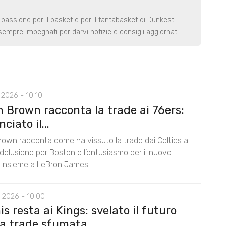
 passione per il basket e per il fantabasket di Dunkest.
t sempre impegnati per darvi notizie e consigli aggiornati.
2026 - 10:10
n Brown racconta la trade ai 76ers:
ciato il...
rown racconta come ha vissuto la trade dai Celtics ai
 delusione per Boston e l’entusiasmo per il nuovo
 insieme a LeBron James
 2026 - 10:00
s resta ai Kings: svelato il futuro
la trade sfumata