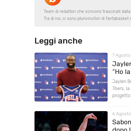
Team di redattori che scrivono trascinati dalla
Tra di noi, ci sono plurivincitori di fantabaske
Leggi anche
7 Agosto 
Jayle
“Ho lan
Jaylen B
76ers, la
progetto
6 Agosto
Saboni
dopo 