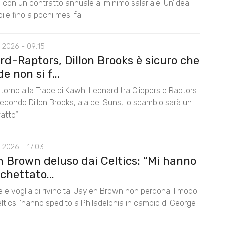
con un contratto annuale al minimo salariale. Un’idea
le fino a pochi mesi fa
 2026 - 09:15
rd-Raptors, Dillon Brooks è sicuro che
de non si f...
 attorno alla Trade di Kawhi Leonard tra Clippers e Raptors
econdo Dillon Brooks, ala dei Suns, lo scambio sarà un
fatto”
 2026 - 17:03
n Brown deluso dai Celtics: “Mi hanno
chettato...
 e voglia di rivincita: Jaylen Brown non perdona il modo
Celtics l’hanno spedito a Philadelphia in cambio di George