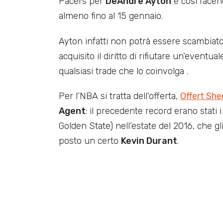
Pacers per
DeAndre Ayton
e così facen
almeno fino al 15 gennaio.
Ayton infatti non potrà essere scambiato
acquisito il diritto di rifiutare un’eventu
qualsiasi trade che lo coinvolga .
Per l’NBA si tratta dell’offerta,
Offert She
Agent
: il precedente record erano stati i
Golden State) nell’estate del 2016, che g
posto un certo
Kevin Durant
.