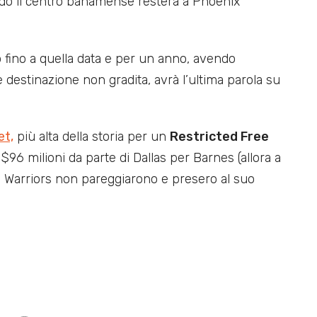
do il centro bahamense resterà a Phoenix
 fino a quella data e per un anno, avendo
ale destinazione non gradita, avrà l’ultima parola su
et,
più alta della storia per un
Restricted Free
 $96 milioni da parte di Dallas per Barnes (allora a
li Warriors non pareggiarono e presero al suo