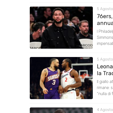
5 Agosto
76ers
annual
I Philade
Simmons 
impensabi
5 Agosto
Leona
la Tra
Il giallo
rimane: s
“nulla di 
4 Agosto