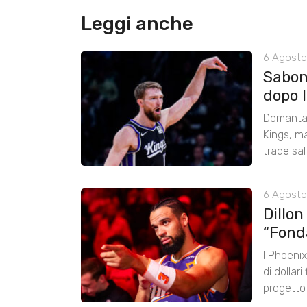
Leggi anche
6 Agosto
Saboni
dopo 
Domantas
Kings, ma
trade sal
6 Agosto
Dillon
“Fond
I Phoenix
di dollar
progetto