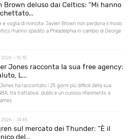
n Brown deluso dai Celtics: “Mi hanno
chettato...
 e voglia di rivincita: Jaylen Brown non perdona il modo
Celtics l’hanno spedito a Philadelphia in cambio di George
 2026 - 15:15
er Jones racconta la sua free agency:
luto, L...
ones ha raccontato i 25 giorni più difficili della sua
NBA, tra trattative, dubbi e un curioso riferimento a
James
 2026 - 14:45
ren sul mercato dei Thunder: “È il
nico del...