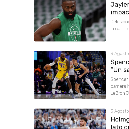
Jayle
impac
Delusione
in cui i 
3 Agosto
Spenc
“Un sa
Spencer J
carriera 
LeBron 
3 Agosto
Holmg
lato ci