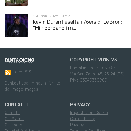
3 Agosto 2026 - 09:15
Kevin Durant esalta i 76ers di LeBron:
“Mi ricordano i m...
COPYRIGHT 2018-23
Fantaking Interactive Srl
Feed RSS
Via San Zeno 145, 25124 (BS)
P.Iva 03549330987
Dunkest usa immagini fornite
da:
Imago Images
CONTATTI
PRIVACY
Contatti
Impostazioni Cookie
Chi Siamo
Cookie Policy
Collabora
Privacy