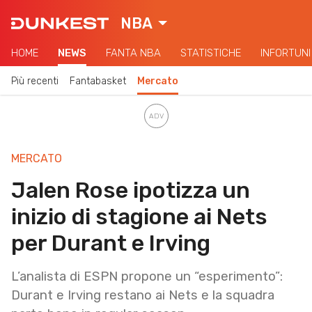
NBA
HOME
NEWS
FANTA NBA
STATISTICHE
INFORTUNI
Più recenti
Fantabasket
Mercato
MERCATO
Jalen Rose ipotizza un
inizio di stagione ai Nets
per Durant e Irving
L’analista di ESPN propone un “esperimento”:
Durant e Irving restano ai Nets e la squadra