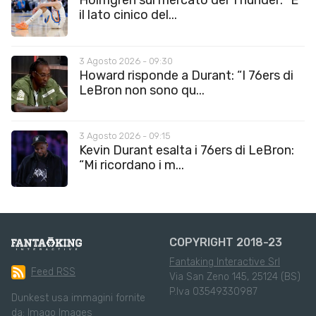
Holmgren sul mercato dei Thunder: “È
il lato cinico del...
3 Agosto 2026 - 09:30
Howard risponde a Durant: “I 76ers di
LeBron non sono qu...
3 Agosto 2026 - 09:15
Kevin Durant esalta i 76ers di LeBron:
“Mi ricordano i m...
COPYRIGHT 2018-23
Fantaking Interactive Srl
Feed RSS
Via San Zeno 145, 25124 (BS)
P.Iva 03549330987
Dunkest usa immagini fornite
da:
Imago Images