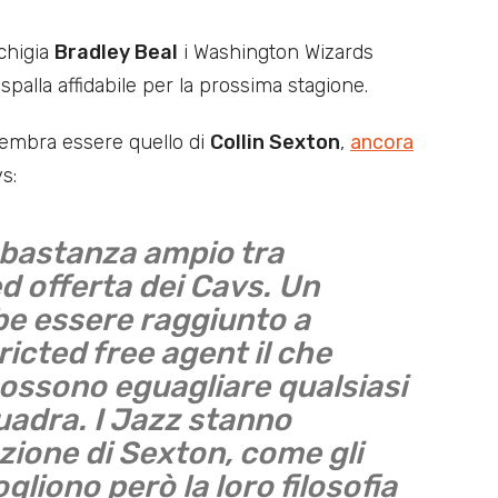
chigia
Bradley Beal
i Washington Wizards
palla affidabile per la prossima stagione.
 sembra essere quello di
Collin Sexton
,
ancora
s:
bbastanza ampio tra
 offerta dei Cavs. Un
e essere raggiunto a
icted free agent il che
possono eguagliare qualsiasi
quadra. I Jazz stanno
zione di Sexton, come gli
ogliono però la loro filosofia