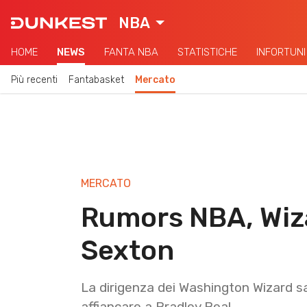
NBA
HOME
NEWS
FANTA NBA
STATISTICHE
INFORTUNI
Più recenti
Fantabasket
Mercato
MERCATO
Rumors NBA, Wiza
Sexton
La dirigenza dei Washington Wizard sa
affiancare a Bradley Beal