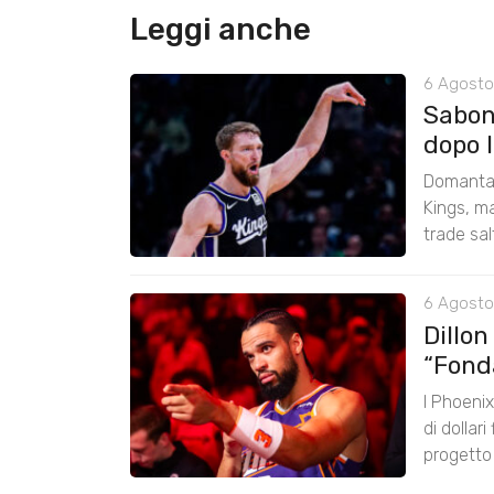
Leggi anche
6 Agosto
Saboni
dopo 
Domantas
Kings, ma
trade sal
6 Agosto
Dillon
“Fond
I Phoenix
di dollar
progetto