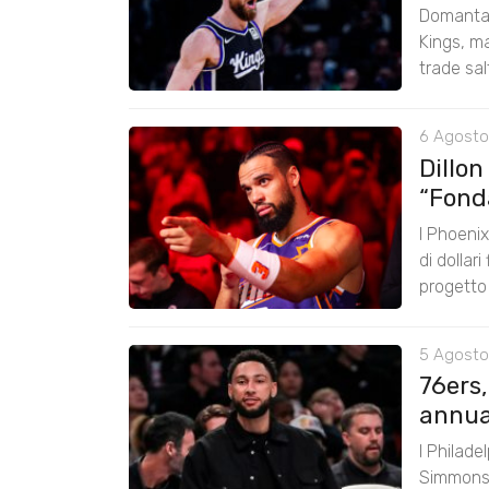
Domantas
Kings, ma
trade sal
6 Agosto
Dillon
“Fond
I Phoenix
di dollar
progetto
5 Agosto
76ers
annual
I Philade
Simmons 