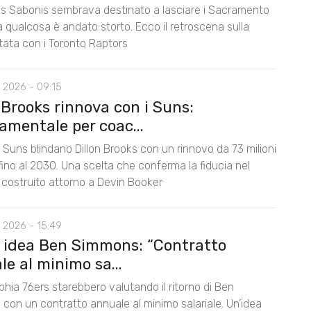
 Sabonis sembrava destinato a lasciare i Sacramento
 qualcosa è andato storto. Ecco il retroscena sulla
tata con i Toronto Raptors
 2026 - 09:15
 Brooks rinnova con i Suns:
amentale per coac...
 Suns blindano Dillon Brooks con un rinnovo da 73 milioni
i fino al 2030. Una scelta che conferma la fiducia nel
 costruito attorno a Devin Booker
 2026 - 15:49
, idea Ben Simmons: “Contratto
e al minimo sa...
lphia 76ers starebbero valutando il ritorno di Ben
con un contratto annuale al minimo salariale. Un’idea