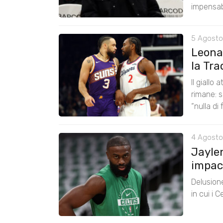
impensabi
5 Agosto
Leona
la Tra
Il giallo
rimane: s
“nulla di 
4 Agosto
Jayle
impac
Delusione
in cui i 