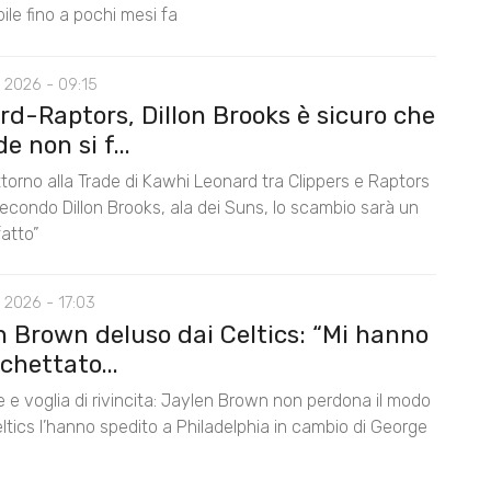
le fino a pochi mesi fa
 2026 - 09:15
rd-Raptors, Dillon Brooks è sicuro che
de non si f...
 attorno alla Trade di Kawhi Leonard tra Clippers e Raptors
econdo Dillon Brooks, ala dei Suns, lo scambio sarà un
fatto”
 2026 - 17:03
n Brown deluso dai Celtics: “Mi hanno
chettato...
 e voglia di rivincita: Jaylen Brown non perdona il modo
Celtics l’hanno spedito a Philadelphia in cambio di George