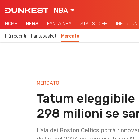
NBA
HOME
NEWS
FANTA NBA
STATISTICHE
INFORTUNI
Più recenti
Fantabasket
Mercato
MERCATO
Tatum eleggibile
298 milioni se sa
L’ala dei Boston Celtics potrà rinnovar
dollari dal 2024 se apparirà tra gli Al