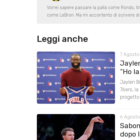
Vorrei sapere passare la palla come Rondo, ti
come LeBron. Ma mi accontento di scrivere di 
Leggi anche
7 Agosto 
Jayle
“Ho lan
Jaylen B
76ers, la
progetto
6 Agosto
Saboni
dopo 