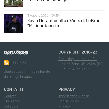
3 Agosto 2026 - 09:15
Kevin Durant esalta i 76ers di LeBron:
“Mi ricordano i m...
COPYRIGHT 2018-23
Fantaking Interactive Srl
Feed RSS
Via San Zeno 145, 25124 (BS)
P.Iva 03549330987
Dunkest usa immagini fornite
da:
Imago Images
CONTATTI
PRIVACY
Contatti
Impostazioni Cookie
Chi Siamo
Cookie Policy
Collabora
Privacy