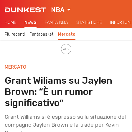
NBA
HOME
NEWS
FANTA NBA
STATISTICHE
INFORTUNI
Più recenti
Fantabasket
Mercato
MERCATO
Grant Wiliams su Jaylen
Brown: “È un rumor
significativo”
Grant Williams si è espresso sulla situazione del
compagno Jaylen Brown e la trade per Kevin