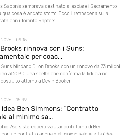
 Sabonis sembrava destinato a lasciare i Sacramento
 qualcosa è andato storto. Ecco il retroscena sulla
tata con i Toronto Raptors
 2026 - 09:15
 Brooks rinnova con i Suns:
amentale per coac...
 Suns blindano Dillon Brooks con un rinnovo da 73 milioni
i fino al 2030. Una scelta che conferma la fiducia nel
 costruito attorno a Devin Booker
 2026 - 15:49
, idea Ben Simmons: “Contratto
e al minimo sa...
lphia 76ers starebbero valutando il ritorno di Ben
con un contratto annuale al minimo salariale. Un’idea