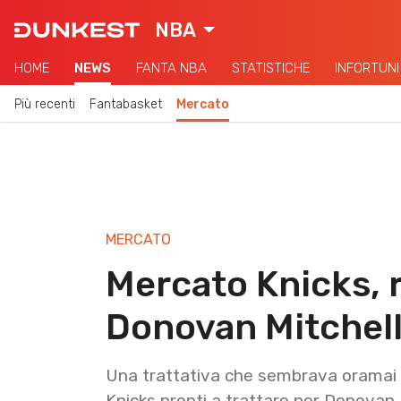
NBA
HOME
NEWS
FANTA NBA
STATISTICHE
INFORTUNI
Più recenti
Fantabasket
Mercato
MERCATO
Mercato Knicks, r
Donovan Mitchel
Una trattativa che sembrava oramai a
Knicks pronti a trattare per Donovan 