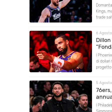
Domantas
Kings, ma
trade sal
6 Agosto
Dillon
“Fond
I Phoenix
di dollar
progetto
5 Agosto
76ers
annual
I Philade
Simmons 