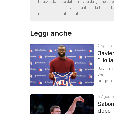
Il basket fa parte della mia vita dal giorno ze
tecnica di tiro di Kevin Durant e della tranqui
mi difende da tutto e tutti.
Leggi anche
7 Agosto 
Jayle
“Ho lan
Jaylen B
76ers, la
progetto
6 Agosto
Saboni
dopo 