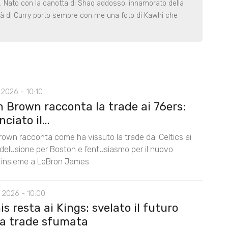
ro. Nato con la canotta di Shaq addosso, innamorato della
llità di Curry porto sempre con me una foto di Kawhi che
2026 - 10:10
n Brown racconta la trade ai 76ers:
ciato il...
rown racconta come ha vissuto la trade dai Celtics ai
 delusione per Boston e l’entusiasmo per il nuovo
 insieme a LeBron James
 2026 - 10:00
s resta ai Kings: svelato il futuro
la trade sfumata