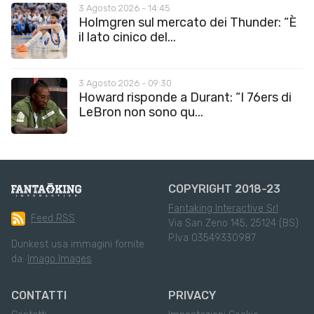
3 Agosto 2026 - 14:45
Holmgren sul mercato dei Thunder: “È
il lato cinico del...
3 Agosto 2026 - 09:30
Howard risponde a Durant: “I 76ers di
LeBron non sono qu...
COPYRIGHT 2018-23
Fantaking Interactive Srl
Feed RSS
Via San Zeno 145, 25124 (BS)
P.Iva 03549330987
Dunkest usa immagini fornite
da:
Imago Images
CONTATTI
PRIVACY