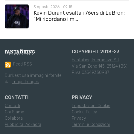
3 Agosto 2026 - 09:15
Kevin Durant esalta i 76ers di LeBron:
“Mi ricordano i m...
COPYRIGHT 2018-23
Fantaking Interactive Srl
Feed RSS
Via San Zeno 145, 25124 (BS)
P.Iva 03549330987
Dunkest usa immagini fornite
da:
Imago Images
CONTATTI
PRIVACY
Contatti
Impostazioni Cookie
Chi Siamo
Cookie Policy
Collabora
Privacy
Pubblicità: Adkaora
Termini e Condizioni