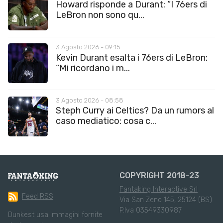
Howard risponde a Durant: “I 76ers di
LeBron non sono qu...
3 Agosto 2026 - 09:15
Kevin Durant esalta i 76ers di LeBron:
“Mi ricordano i m...
3 Agosto 2026 - 08:58
Steph Curry ai Celtics? Da un rumors al
caso mediatico: cosa c...
COPYRIGHT 2018-23
Fantaking Interactive Srl
Feed RSS
Via San Zeno 145, 25124 (BS)
P.Iva 03549330987
Dunkest usa immagini fornite