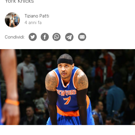
York Knicks
Tiziano Patti
4 anni fa
Condividi: