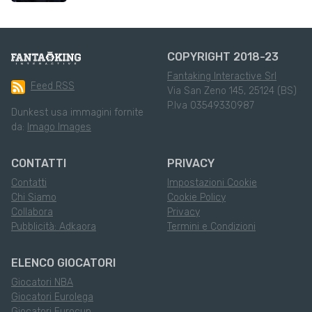
COPYRIGHT 2018-23
Fantaking Interactive Srl
Feed RSS
Via San Zeno 145, 25124 (BS)
P.Iva 03549330987
Dunkest usa immagini fornite
da:
Imago Images
CONTATTI
PRIVACY
Contatti
Impostazioni Cookie
Chi Siamo
Cookie Policy
Collabora
Privacy
Pubblicità: Adkaora
Termini e Condizioni
ELENCO GIOCATORI
Giocatori NBA
Giocatori Eurolega
Giocatori Eurocup