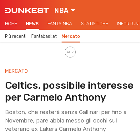
NBA
HOME
NEWS
FANTA NBA
STATISTICHE
INFORTUNI
Più recenti
Fantabasket
Mercato
MERCATO
Celtics, possibile interesse
per Carmelo Anthony
Boston, che resterà senza Gallinari per fino a
Novembre, pare abbia messo gli occhi sul
veterano ex Lakers Carmelo Anthony