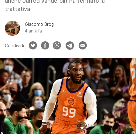
anche Jarred Vanderbilt ha fermato la
trattativa
Giacomo Brogi
4 anni fa
Condividi: