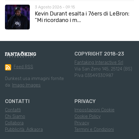
3 Agosto 2026 - 09:15
Kevin Durant esalta i 76ers di LeBron:
“Mi ricordano i m...
COPYRIGHT 2018-23
Fantaking Interactive Srl
Feed RSS
Via San Zeno 145, 25124 (BS)
P.Iva 03549330987
Dunkest usa immagini fornite
da:
Imago Images
CONTATTI
PRIVACY
Contatti
Impostazioni Cookie
Chi Siamo
Cookie Policy
Collabora
Privacy
Pubblicità: Adkaora
Termini e Condizioni