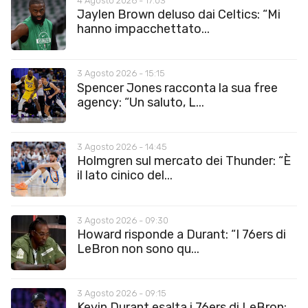
4 Agosto 2026 - 17:03
Jaylen Brown deluso dai Celtics: “Mi
hanno impacchettato...
3 Agosto 2026 - 15:15
Spencer Jones racconta la sua free
agency: “Un saluto, L...
3 Agosto 2026 - 14:45
Holmgren sul mercato dei Thunder: “È
il lato cinico del...
3 Agosto 2026 - 09:30
Howard risponde a Durant: “I 76ers di
LeBron non sono qu...
3 Agosto 2026 - 09:15
Kevin Durant esalta i 76ers di LeBron: