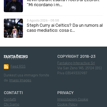
“Mi ricordano i m...
3 Agosto 2026 - 08:58
Steph Curry ai Celtics? Da un rumors al
caso mediatico: cosa c...
COPYRIGHT 2018-23
Fantaking Interactive Srl
Feed RSS
Via San Zeno 145, 25124 (BS)
P.Iva 03549330987
Dunkest usa immagini fornite
da:
Imago Images
CONTATTI
PRIVACY
Contatti
Impostazioni Cookie
Chi Siamo
Cookie Policy