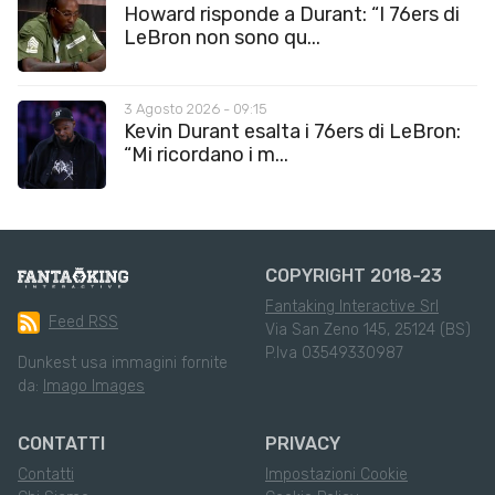
Howard risponde a Durant: “I 76ers di
LeBron non sono qu...
3 Agosto 2026 - 09:15
Kevin Durant esalta i 76ers di LeBron:
“Mi ricordano i m...
COPYRIGHT 2018-23
Fantaking Interactive Srl
Feed RSS
Via San Zeno 145, 25124 (BS)
P.Iva 03549330987
Dunkest usa immagini fornite
da:
Imago Images
CONTATTI
PRIVACY
Contatti
Impostazioni Cookie