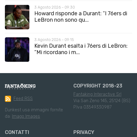
3 Agosto 2026 - 09:30
Howard risponde a Durant: “I 76ers di
LeBron non sono qu...
3 Agosto 2026 - 09:15
Kevin Durant esalta i 76ers di LeBron:
“Mi ricordano i m...
COPYRIGHT 2018-23
Fantaking Interactive Srl
Feed RSS
Via San Zeno 145, 25124 (BS)
P.Iva 03549330987
Dunkest usa immagini fornite
da:
Imago Images
CONTATTI
PRIVACY