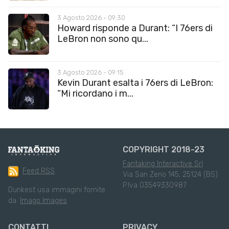
3 Agosto 2026 - 09:30
Howard risponde a Durant: “I 76ers di
LeBron non sono qu...
3 Agosto 2026 - 09:15
Kevin Durant esalta i 76ers di LeBron:
“Mi ricordano i m...
COPYRIGHT 2018-23
Fantaking Interactive Srl
Feed RSS
Via San Zeno 145, 25124 (BS)
P.Iva 03549330987
Dunkest usa immagini fornite
da:
Imago Images
CONTATTI
PRIVACY