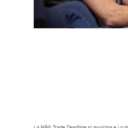
La NBA Trade Deadline si avvicina e i ru