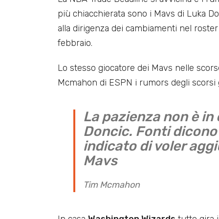
più chiacchierata sono i Mavs di Luka Do
alla dirigenza dei cambiamenti nel roster 
febbraio.
Lo stesso giocatore dei Mavs nelle scor
Mcmahon di ESPN i rumors degli scorsi g
La pazienza non è in c
Doncic. Fonti dicon
indicato di voler agg
Mavs
Tim Mcmahon
In casa
Washington Wizards
tutto gira