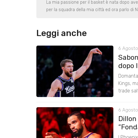
La mia passione per il basket è nata dopo ave
per la squadra della mia città ed ora parlo di 
Leggi anche
6 Agosto
Saboni
dopo 
Domantas
Kings, ma
trade sal
6 Agosto
Dillon
“Fond
I Phoenix