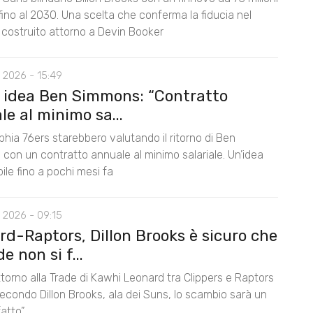
i fino al 2030. Una scelta che conferma la fiducia nel
 costruito attorno a Devin Booker
 2026 - 15:49
, idea Ben Simmons: “Contratto
e al minimo sa...
lphia 76ers starebbero valutando il ritorno di Ben
con un contratto annuale al minimo salariale. Un’idea
le fino a pochi mesi fa
 2026 - 09:15
rd-Raptors, Dillon Brooks è sicuro che
de non si f...
 attorno alla Trade di Kawhi Leonard tra Clippers e Raptors
econdo Dillon Brooks, ala dei Suns, lo scambio sarà un
fatto”