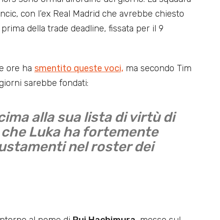
ncic, con l’ex Real Madrid che avrebbe chiesto
prima della trade deadline, fissata per il 9
se ore ha
smentito queste voci,
ma secondo Tim
iorni sarebbe fondati:
ima alla sua lista di virtù di
o che Luka ha fortemente
iustamenti nel roster dei
 intorno al nome di
Rui Hachimura
, messo sul