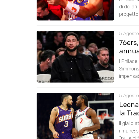
di dollar
progetto
5 Agosto
76ers
annual
I Philade
Simmons 
impensabi
5 Agosto
Leona
la Tra
Il giallo
rimane: s
“nulla di 