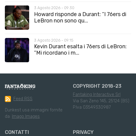
3 Agosto 2026 - 09:30
Howard risponde a Durant: “I 76ers di
LeBron non sono qu...
3 Agosto 2026 - 09:15
Kevin Durant esalta i 76ers di LeBron:
“Mi ricordano i m...
COPYRIGHT 2018-23
Fantaking Interactive Srl
Feed RSS
Via San Zeno 145, 25124 (BS)
P.Iva 03549330987
Dunkest usa immagini fornite
da:
Imago Images
CONTATTI
PRIVACY