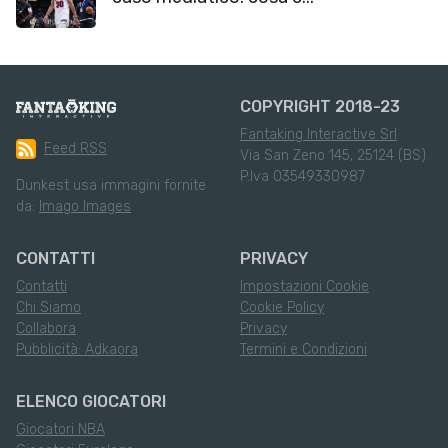
COPYRIGHT 2018-23
Fantaking Interactive Srl
Feed RSS
Via San Zeno 145, 25124 (BS)
P.Iva 03549330987
Dunkest usa immagini fornite
da:
Imago Images
CONTATTI
PRIVACY
Contatti
Impostazioni Cookie
Chi Siamo
Cookie Policy
Collabora
Privacy
Pubblicità: Adkaora
Termini e Condizioni
ELENCO GIOCATORI
Giocatori NBA