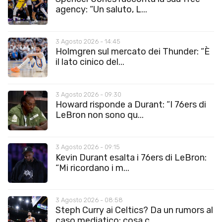
agency: “Un saluto, L...
3 Agosto 2026 - 14:45
Holmgren sul mercato dei Thunder: “È
il lato cinico del...
3 Agosto 2026 - 09:30
Howard risponde a Durant: “I 76ers di
LeBron non sono qu...
3 Agosto 2026 - 09:15
Kevin Durant esalta i 76ers di LeBron:
“Mi ricordano i m...
3 Agosto 2026 - 08:58
Steph Curry ai Celtics? Da un rumors al
caso mediatico: cosa c...