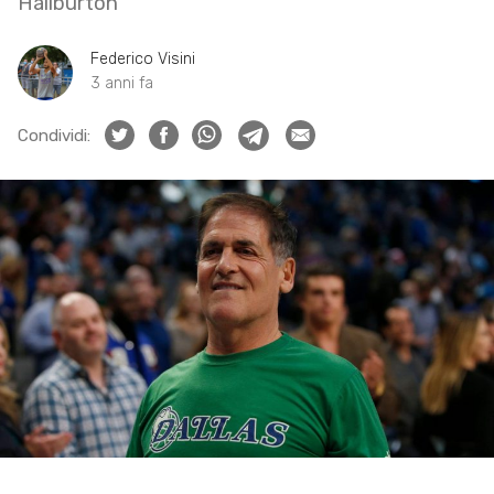
Haliburton
Federico Visini
3 anni fa
Condividi: