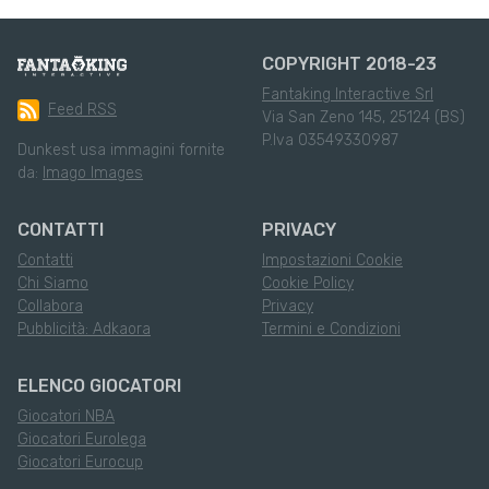
COPYRIGHT 2018-23
Fantaking Interactive Srl
Feed RSS
Via San Zeno 145, 25124 (BS)
P.Iva 03549330987
Dunkest usa immagini fornite
da:
Imago Images
CONTATTI
PRIVACY
Contatti
Impostazioni Cookie
Chi Siamo
Cookie Policy
Collabora
Privacy
Pubblicità: Adkaora
Termini e Condizioni
ELENCO GIOCATORI
Giocatori NBA
Giocatori Eurolega
Giocatori Eurocup