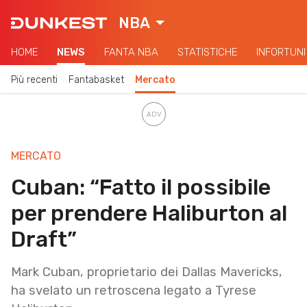
NBA
HOME
NEWS
FANTA NBA
STATISTICHE
INFORTUNI
Più recenti
Fantabasket
Mercato
MERCATO
Cuban: “Fatto il possibile
per prendere Haliburton al
Draft”
Mark Cuban, proprietario dei Dallas Mavericks,
ha svelato un retroscena legato a Tyrese