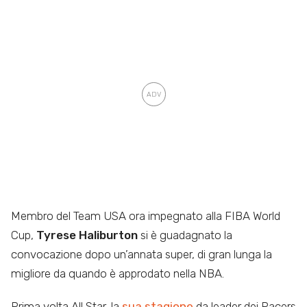
Membro del Team USA ora impegnato alla FIBA World
Cup,
Tyrese Haliburton
si è guadagnato la
convocazione dopo un’annata super, di gran lunga la
migliore da quando è approdato nella NBA.
Prima volta All Star, la
sua stagione
da leader dei Pacers