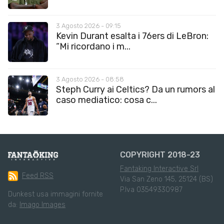
3 Agosto 2026 - 09:15
Kevin Durant esalta i 76ers di LeBron:
“Mi ricordano i m...
3 Agosto 2026 - 08:58
Steph Curry ai Celtics? Da un rumors al
caso mediatico: cosa c...
COPYRIGHT 2018-23
Fantaking Interactive Srl
Feed RSS
Via San Zeno 145, 25124 (BS)
P.Iva 03549330987
Dunkest usa immagini fornite
da:
Imago Images