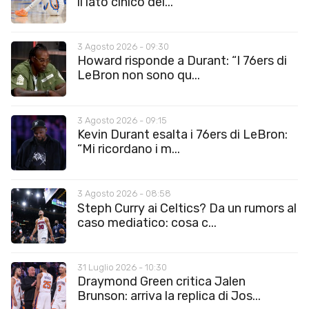
il lato cinico del...
3 Agosto 2026 - 09:30
Howard risponde a Durant: “I 76ers di
LeBron non sono qu...
3 Agosto 2026 - 09:15
Kevin Durant esalta i 76ers di LeBron:
“Mi ricordano i m...
3 Agosto 2026 - 08:58
Steph Curry ai Celtics? Da un rumors al
caso mediatico: cosa c...
31 Luglio 2026 - 10:30
Draymond Green critica Jalen
Brunson: arriva la replica di Jos...