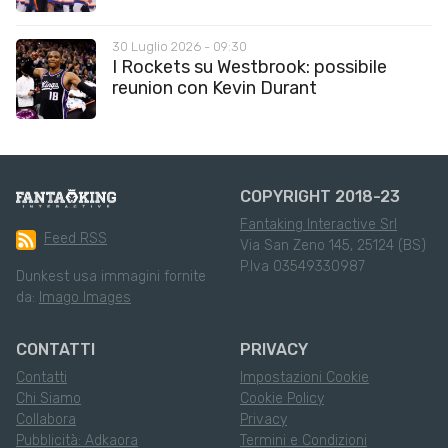
30 Luglio 2026 - 09:30
I Rockets su Westbrook: possibile
reunion con Kevin Durant
COPYRIGHT 2018-23
Fantaking Interactive Srl
Feed RSS
Via San Zeno 145, 25124 (BS)
P.Iva 03549330987
Dunkest usa immagini fornite
da:
Imago Images
CONTATTI
PRIVACY
Contatti
Impostazioni Cookie
Chi Siamo
Cookie Policy
Collabora
Privacy
Pubblicità: Adkaora
Termini e Condizioni