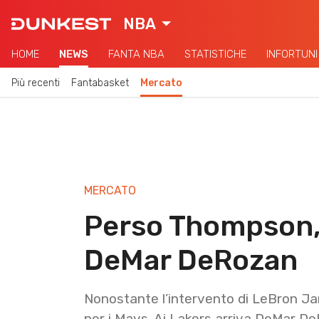
NBA
HOME
NEWS
FANTA NBA
STATISTICHE
INFORTUNI
Più recenti
Fantabasket
Mercato
MERCATO
Perso Thompson, 
DeMar DeRozan
Nonostante l’intervento di LeBron J
per i Mavs. Ai Lakers arriva DeMar D