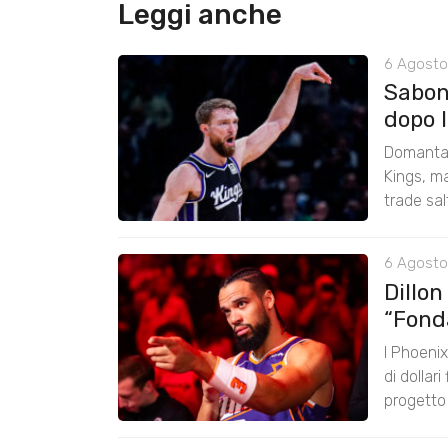
Leggi anche
6 Agosto
Saboni
dopo 
Domantas
Kings, ma
trade sal
6 Agosto
Dillon
“Fond
I Phoenix
di dollar
progetto