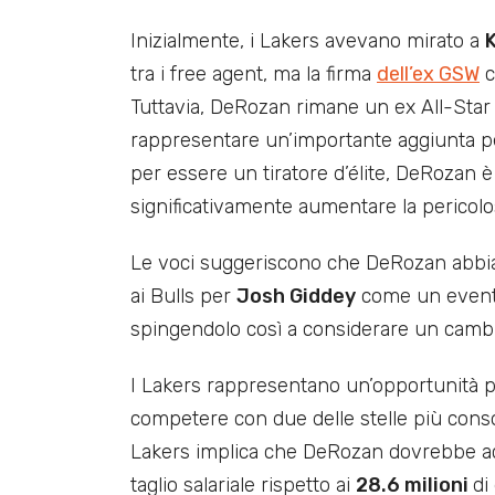
Inizialmente, i Lakers avevano mirato a
tra i free agent, ma la firma
dell’ex GSW
c
Tuttavia, DeRozan rimane un ex All-Star
rappresentare un’importante aggiunta pe
per essere un tiratore d’élite, DeRozan è
significativamente aumentare la pericolos
Le voci suggeriscono che DeRozan abbia
ai Bulls per
Josh Giddey
come un evento 
spingendolo così a considerare un cambi
I Lakers rappresentano un’opportunità pe
competere con due delle stelle più consoli
Lakers implica che DeRozan dovrebbe ac
taglio salariale rispetto ai
28.6 milioni
di