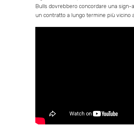
Bulls dovrebbero concordare una sign-a
un contratto a lungo termine più vicino a