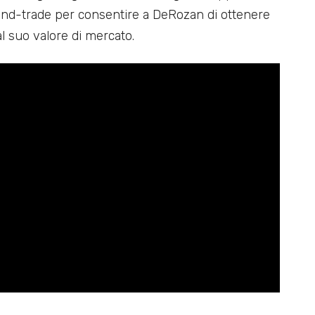
nd-trade per consentire a DeRozan di ottenere
l suo valore di mercato.