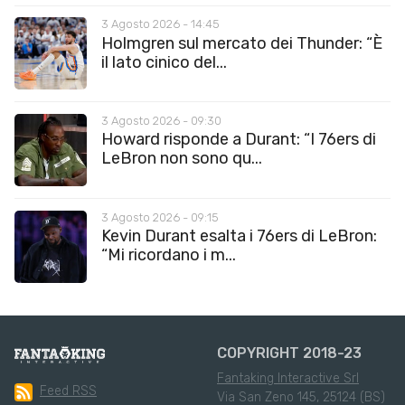
3 Agosto 2026 - 14:45
Holmgren sul mercato dei Thunder: “È
il lato cinico del...
3 Agosto 2026 - 09:30
Howard risponde a Durant: “I 76ers di
LeBron non sono qu...
3 Agosto 2026 - 09:15
Kevin Durant esalta i 76ers di LeBron:
“Mi ricordano i m...
COPYRIGHT 2018-23
Fantaking Interactive Srl
Feed RSS
Via San Zeno 145, 25124 (BS)