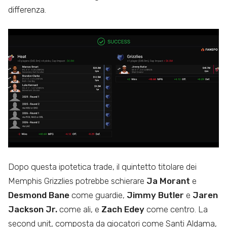
differenza.
Dopo questa ipotetica trade, il quintetto titolare dei
Memphis Grizzlies potrebbe schierare
Ja Morant
e
Desmond Bane
come guardie,
Jimmy Butler
e
Jaren
Jackson Jr.
come ali, e
Zach Edey
come centro. La
second unit, composta da giocatori come Santi Aldama,