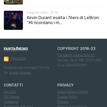
3 Agosto 2026 - 09:15
Kevin Durant esalta i 76ers di LeBron:
“Mi ricordano i m...
COPYRIGHT 2018-23
Fantaking Interactive Srl
Feed RSS
Via San Zeno 145, 25124 (BS)
P.Iva 03549330987
Dunkest usa immagini fornite
da:
Imago Images
CONTATTI
PRIVACY
Contatti
Impostazioni Cookie
Chi Siamo
Cookie Policy
Collabora
Privacy
Pubblicità: Adkaora
Termini e Condizioni