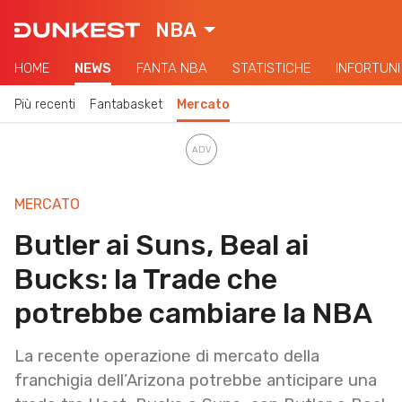
NBA
HOME
NEWS
FANTA NBA
STATISTICHE
INFORTUNI
Più recenti
Fantabasket
Mercato
MERCATO
Butler ai Suns, Beal ai
Bucks: la Trade che
potrebbe cambiare la NBA
La recente operazione di mercato della
franchigia dell’Arizona potrebbe anticipare una