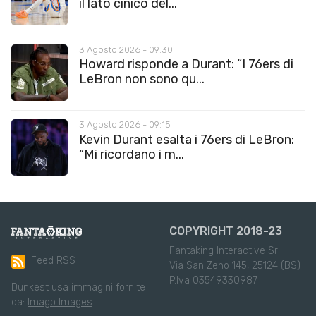
il lato cinico del...
3 Agosto 2026 - 09:30
Howard risponde a Durant: “I 76ers di
LeBron non sono qu...
3 Agosto 2026 - 09:15
Kevin Durant esalta i 76ers di LeBron:
“Mi ricordano i m...
COPYRIGHT 2018-23
Fantaking Interactive Srl
Feed RSS
Via San Zeno 145, 25124 (BS)
P.Iva 03549330987
Dunkest usa immagini fornite
da:
Imago Images