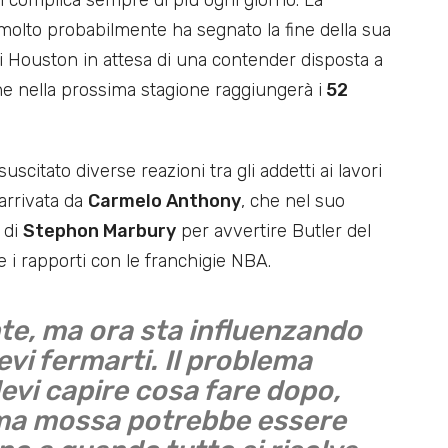
i complica sempre di più ogni giorno. La
molto probabilmente ha segnato la fine della sua
 di Houston in attesa di una contender disposta a
che nella prossima stagione raggiungerà i
52
scitato diverse reazioni tra gli addetti ai lavori
 arrivata da
Carmelo Anthony
, che nel suo
o di
Stephon Marbury
per avvertire Butler del
 i rapporti con le franchigie NBA.
ente, ma ora sta influenzando
evi fermarti. Il problema
devi capire cosa fare dopo,
ima mossa potrebbe essere