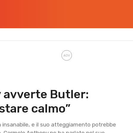
avverte Butler:
 stare calmo”
 insanabile, e il suo atteggiamento potrebbe
. Carmelo Anthony ne ha parlato nel suo