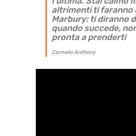
l’ultima. Stai calmo f
altrimenti ti faranno
Marbury: ti diranno di
quando succede, non
pronta a prenderti
Carmelo Anthony