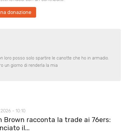
una donazione
n loro posso solo spartire le canotte che ho in armadio.
o un giorno di renderla la mia
2026 - 10:10
n Brown racconta la trade ai 76ers:
ciato il...