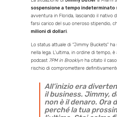
La situazione di
Jimmy Butler
a Miami s
sospensione a tempo indeterminato
avventura in Florida, lasciando il nativo
farsi carico del suo oneroso stipendio, 
milioni di dollari
.
Lo status attuale di “Jimmy Buckets” ha su
nella lega. L’ultima, in ordine di tempo, è
podcast
7PM in Brooklyn
ha citato il cas
rischio di compromettere definitivamente
All’inizio era divert
il business. Jimmy, d
non è il denaro. Ora 
perché la tua pross