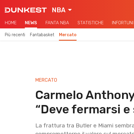
NBA
HOME
NEWS
FANTA NBA
STATISTICHE
INFORTUNI
Più recenti
Fantabasket
Mercato
MERCATO
Carmelo Anthony 
“Deve fermarsi e
La frattura tra Butler e Miami sembra
comprometterne il valore sul mercato