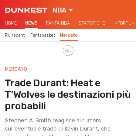
NBA
HOME
NEWS
FANTA NBA
STATISTICHE
INFORTUNI
Più recenti
Fantabasket
Mercato
MERCATO
Trade Durant: Heat e
T’Wolves le destinazioni più
probabili
Stephen A. Smith reagisce ai rumors
sull’eventuale trade di Kevin Durant, che