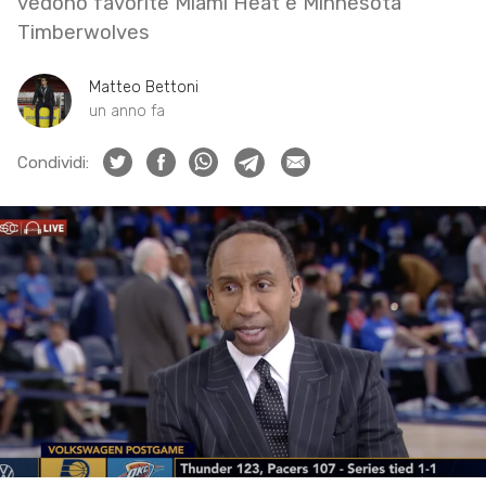
vedono favorite Miami Heat e Minnesota
Timberwolves
Matteo Bettoni
un anno fa
Condividi: