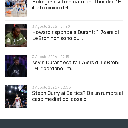
Holmgren sul mercato dei Thunder: “È
il lato cinico del...
3 Agosto 2026 - 09:30
Howard risponde a Durant: “I 76ers di
LeBron non sono qu...
3 Agosto 2026 - 09:15
Kevin Durant esalta i 76ers di LeBron:
“Mi ricordano i m...
3 Agosto 2026 - 08:58
Steph Curry ai Celtics? Da un rumors al
caso mediatico: cosa c...