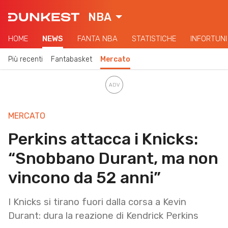
NBA
HOME
NEWS
FANTA NBA
STATISTICHE
INFORTUNI
Più recenti
Fantabasket
Mercato
MERCATO
Perkins attacca i Knicks:
“Snobbano Durant, ma non
vincono da 52 anni”
I Knicks si tirano fuori dalla corsa a Kevin
Durant: dura la reazione di Kendrick Perkins