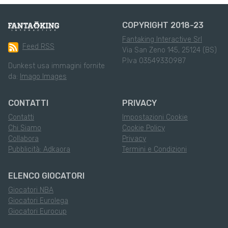
COPYRIGHT 2018-23
Fantaking Interactive Srl
Feed RSS
Via San Zeno 145, 25124 (BS)
P.Iva 03549330987
Dunkest usa immagini fornite
da:
Imago Images
CONTATTI
PRIVACY
Contatti
Impostazioni Cookie
Chi Siamo
Cookie Policy
Collabora
Privacy
Pubblicità: Adkaora
Termini e Condizioni
ELENCO GIOCATORI
Giocatori NBA
Giocatori Eurolega
Giocatori Eurocup