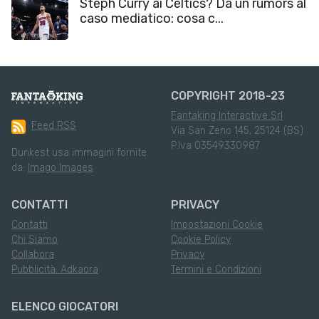
Steph Curry ai Celtics? Da un rumors al
caso mediatico: cosa c...
COPYRIGHT 2018-23
Fantaking Interactive Srl
Feed RSS
Via San Zeno 145, 25124 (BS)
P.Iva 03549330987
Dunkest usa immagini fornite
da:
Imago Images
CONTATTI
PRIVACY
Contatti
Impostazioni Cookie
Chi Siamo
Cookie Policy
Collabora
Privacy
Pubblicità: Adkaora
Termini e Condizioni
ELENCO GIOCATORI