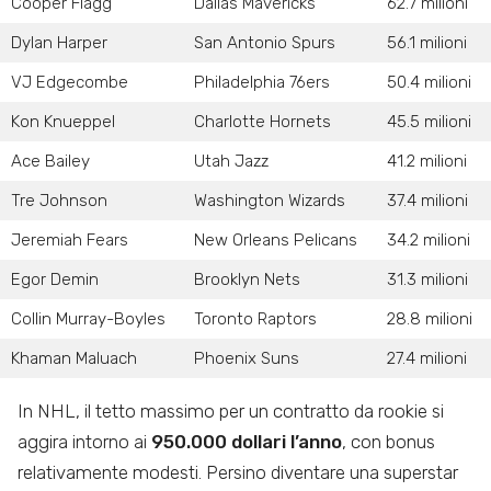
Cooper Flagg
Dallas Mavericks
62.7 milioni
Dylan Harper
San Antonio Spurs
56.1 milioni
VJ Edgecombe
Philadelphia 76ers
50.4 milioni
Kon Knueppel
Charlotte Hornets
45.5 milioni
Ace Bailey
Utah Jazz
41.2 milioni
Tre Johnson
Washington Wizards
37.4 milioni
Jeremiah Fears
New Orleans Pelicans
34.2 milioni
Egor Demin
Brooklyn Nets
31.3 milioni
Collin Murray-Boyles
Toronto Raptors
28.8 milioni
Khaman Maluach
Phoenix Suns
27.4 milioni
In NHL, il tetto massimo per un contratto da rookie si
aggira intorno ai
950.000 dollari l’anno
, con bonus
relativamente modesti. Persino diventare una superstar