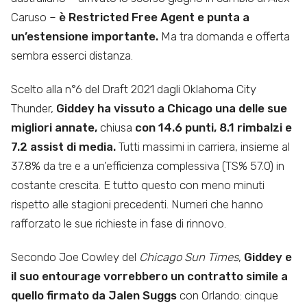
Caruso –
è Restricted Free Agent
e punta a
un’estensione importante.
Ma tra domanda e offerta
sembra esserci distanza.
Scelto alla n°6 del Draft 2021 dagli Oklahoma City
Thunder,
Giddey ha vissuto a Chicago una delle sue
migliori annate,
chiusa
con 14.6 punti, 8.1 rimbalzi e
7.2 assist di media.
Tutti massimi in carriera, insieme al
37.8% da tre e a un’efficienza complessiva (TS% 57.0) in
costante crescita. E tutto questo con meno minuti
rispetto alle stagioni precedenti. Numeri che hanno
rafforzato le sue richieste in fase di rinnovo.
Secondo Joe Cowley del
Chicago Sun Times
,
Giddey e
il suo entourage vorrebbero un contratto simile a
quello firmato da Jalen Suggs
con Orlando: cinque