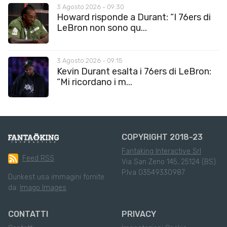
3 Agosto 2026 - 09:30
Howard risponde a Durant: “I 76ers di
LeBron non sono qu...
3 Agosto 2026 - 09:15
Kevin Durant esalta i 76ers di LeBron:
“Mi ricordano i m...
COPYRIGHT 2018-23
Fantaking Interactive Srl
Feed RSS
Via San Zeno 145, 25124 (BS)
P.Iva 03549330987
Dunkest usa immagini fornite
da:
Imago Images
CONTATTI
PRIVACY