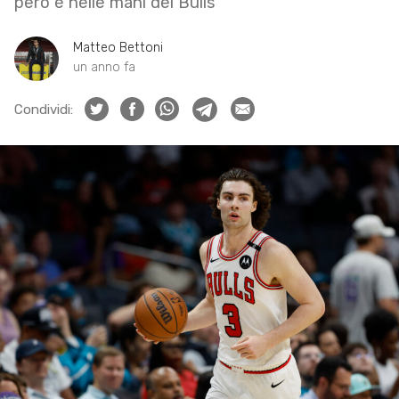
però è nelle mani dei Bulls
Matteo Bettoni
un anno fa
Condividi: