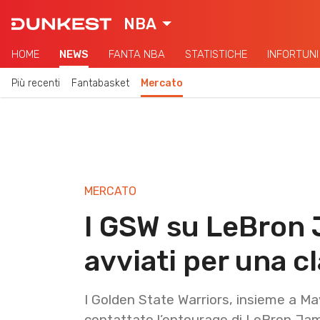
NBA
HOME
NEWS
FANTA NBA
STATISTICHE
INFORTUNI
Più recenti
Fantabasket
Mercato
MERCATO
I GSW su LeBron 
avviati per una 
I Golden State Warriors, insieme a Ma
contattato l’entourage di LeBron Jame