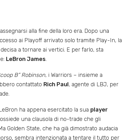
ssegnarsi alla fine della loro era. Dopo una
ccesso ai Playoff arrivato solo tramite Play-In, la
ecisa a tornare ai vertici. E per farlo, sta
le:
LeBron James
.
coop B” Robinson
, i Warriors – insieme a
bbero contattato
Rich Paul
, agente di LBJ, per
ade.
 LeBron ha appena esercitato la sua
player
ossiede una clausola di no-trade che gli
Ma Golden State, che ha già dimostrato audacia
rso, sembra intenzionata a tentare il tutto per