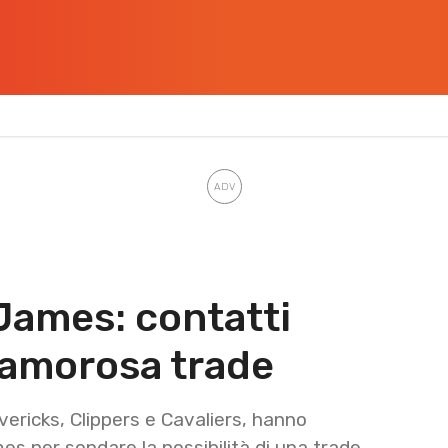
James: contatti
clamorosa trade
vericks, Clippers e Cavaliers, hanno
s per sondare la possibilità di una trade