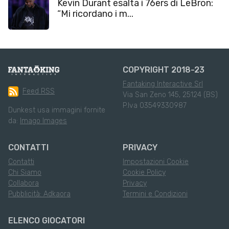
Kevin Durant esalta i 76ers di LeBron:
“Mi ricordano i m...
COPYRIGHT 2018-23
Fantaking Interactive Srl
Feed RSS
Via San Zeno 145, 25124 (BS)
P.Iva 03549330987
Dunkest usa immagini fornite
da:
Imago Images
CONTATTI
PRIVACY
Contatti
Impostazioni Cookie
Chi Siamo
Cookie Policy
Collabora
Privacy
Pubblicità: Adkaora
Termini e Condizioni
ELENCO GIOCATORI