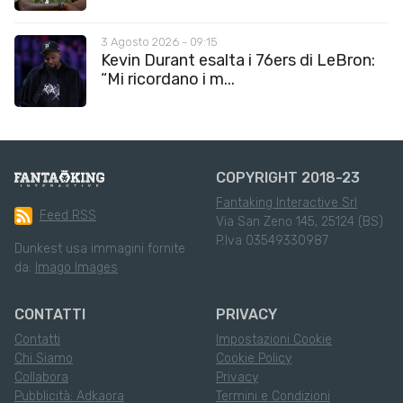
3 Agosto 2026 - 09:15
Kevin Durant esalta i 76ers di LeBron:
“Mi ricordano i m...
COPYRIGHT 2018-23
Fantaking Interactive Srl
Feed RSS
Via San Zeno 145, 25124 (BS)
P.Iva 03549330987
Dunkest usa immagini fornite
da:
Imago Images
CONTATTI
PRIVACY
Contatti
Impostazioni Cookie
Chi Siamo
Cookie Policy
Collabora
Privacy
Pubblicità: Adkaora
Termini e Condizioni