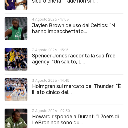
sicuro che la Trade non si f...
4 Agosto 2026 - 17:03
Jaylen Brown deluso dai Celtics: “Mi
hanno impacchettato...
3 Agosto 2026 - 15:15
Spencer Jones racconta la sua free
agency: “Un saluto, L...
3 Agosto 2026 - 14:45
Holmgren sul mercato dei Thunder: “È
il lato cinico del...
3 Agosto 2026 - 09:30
Howard risponde a Durant: “I 76ers di
LeBron non sono qu...