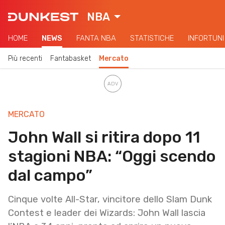
NBA
HOME
NEWS
FANTA NBA
STATISTICHE
INFORTUNI
Più recenti
Fantabasket
Mercato
MERCATO
John Wall si ritira dopo 11
stagioni NBA: “Oggi scendo
dal campo”
Cinque volte All-Star, vincitore dello Slam Dunk
Contest e leader dei Wizards: John Wall lascia