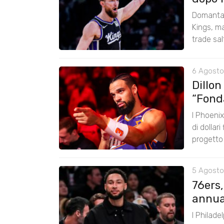
Domantas
Kings, ma
trade sal
6 Agosto
Dillon
“Fond
I Phoenix
di dollar
progetto
5 Agosto
76ers
annual
I Philade