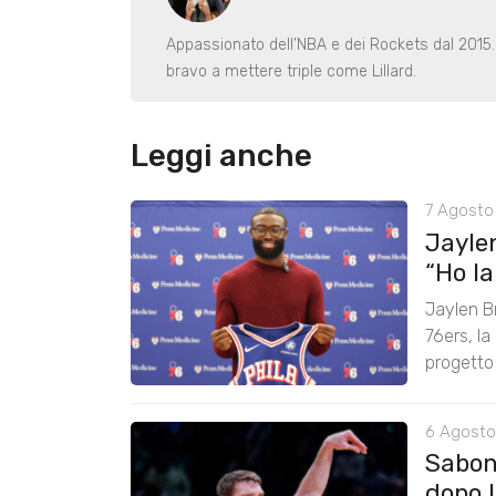
Appassionato dell’NBA e dei Rockets dal 2015
bravo a mettere triple come Lillard.
Leggi anche
7 Agosto 
Jayle
“Ho lan
Jaylen B
76ers, la
progetto
6 Agosto
Saboni
dopo 