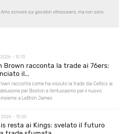
. Amo scrivere sui giocatori oltreoceano, ma non sono
2026 - 10:10
n Brown racconta la trade ai 76ers:
ciato il...
rown racconta come ha vissuto la trade dai Celtics ai
 delusione per Boston e l’entusiasmo per il nuovo
 insieme a LeBron James
 2026 - 10:00
s resta ai Kings: svelato il futuro
la trade sfumata