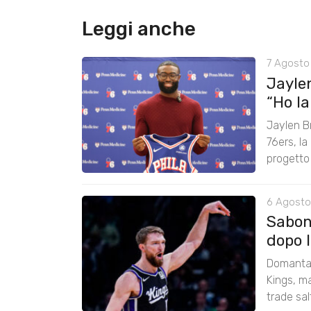
Leggi anche
7 Agosto 
Jayle
“Ho lan
Jaylen B
76ers, la
progetto
6 Agosto
Saboni
dopo 
Domantas
Kings, ma
trade sal