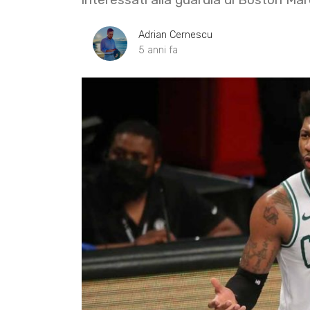
Adrian Cernescu
5 anni fa