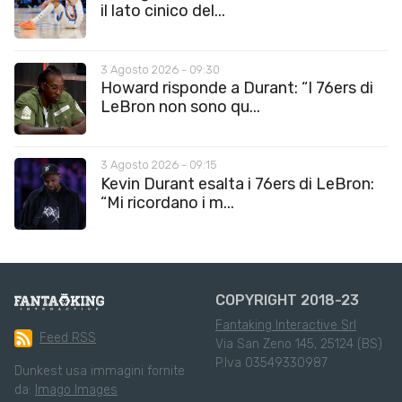
il lato cinico del...
3 Agosto 2026 - 09:30
Howard risponde a Durant: “I 76ers di
LeBron non sono qu...
3 Agosto 2026 - 09:15
Kevin Durant esalta i 76ers di LeBron:
“Mi ricordano i m...
COPYRIGHT 2018-23
Fantaking Interactive Srl
Feed RSS
Via San Zeno 145, 25124 (BS)
P.Iva 03549330987
Dunkest usa immagini fornite
da:
Imago Images