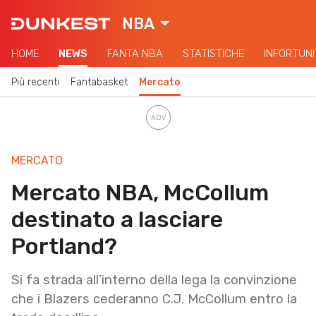
NBA
HOME
NEWS
FANTA NBA
STATISTICHE
INFORTUNI
Più recenti
Fantabasket
Mercato
MERCATO
Mercato NBA, McCollum
destinato a lasciare
Portland?
Si fa strada all’interno della lega la convinzione
che i Blazers cederanno C.J. McCollum entro la