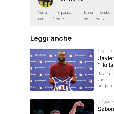
Vorrei sapere passare la palla come Rondo, ti
come LeBron. Ma mi accontento di scrivere di 
Leggi anche
7 Agosto 
Jayle
“Ho lan
Jaylen B
76ers, la
progetto
6 Agosto
Saboni