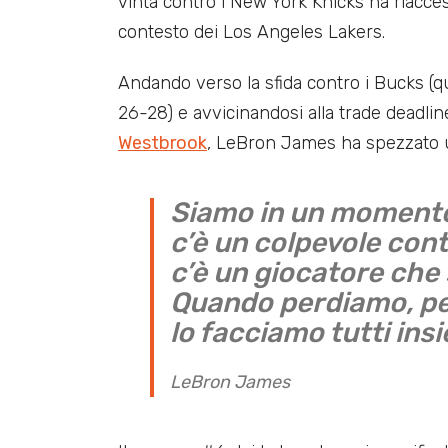
vinta contro i New York Knicks ha riacceso
contesto dei Los Angeles Lakers.
Andando verso la sfida contro i Bucks (qu
26-28) e avvicinandosi alla trade deadlin
Westbrook
, LeBron James ha spezzato u
Siamo in un momento d
c’è un colpevole cont
c’è un giocatore che 
Quando perdiamo, p
lo facciamo tutti ins
LeBron James