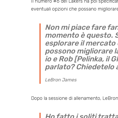
Il numero #6 dei Lakers ha poi specifica
eventuali opzioni che possano migliorare
Non mi piace fare fan
momento è questo. Se 
esplorare il mercato 
possono migliorare l
io e Rob [Pelinka, il
parlato? Chiedetelo a
LeBron James
Dopo la sessione di allenamento, LeBron 
Ho fatto i soliti trat