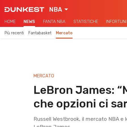
NBA
HOME
NEWS
FANTA NBA
STATISTICHE
INFORTUNI
Più recenti
Fantabasket
Mercato
MERCATO
LeBron James: “
che opzioni ci sa
Russell Westbrook, il mercato NBA e le 
LeBron James