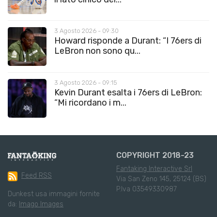
3 Agosto 2026 - 09:30
Howard risponde a Durant: “I 76ers di
LeBron non sono qu...
3 Agosto 2026 - 09:15
Kevin Durant esalta i 76ers di LeBron:
“Mi ricordano i m...
COPYRIGHT 2018-23
Fantaking Interactive Srl
Feed RSS
Via San Zeno 145, 25124 (BS)
P.Iva 03549330987
Dunkest usa immagini fornite
da:
Imago Images