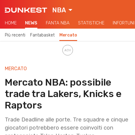
NBA
HOME
NEWS
FANTA NBA
STATISTICHE
INFORTUNI
Più recenti
Fantabasket
Mercato
MERCATO
Mercato NBA: possibile
trade tra Lakers, Knicks e
Raptors
Trade Deadline alle porte. Tre squadre e cinque
giocatori potrebbero essere coinvolti con