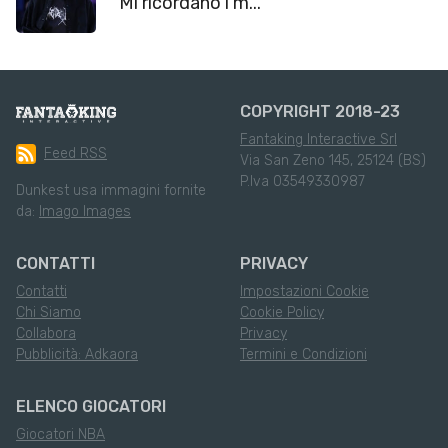
“Mi ricordano i m...
COPYRIGHT 2018-23
Fantaking Interactive Srl
Feed RSS
Via San Zeno 145, 25124 (BS)
P.Iva 03549330987
Dunkest usa immagini fornite
da:
Imago Images
CONTATTI
PRIVACY
Contatti
Impostazioni Cookie
Chi Siamo
Cookie Policy
Collabora
Privacy
Pubblicità: Adkaora
Termini e Condizioni
ELENCO GIOCATORI
Giocatori NBA