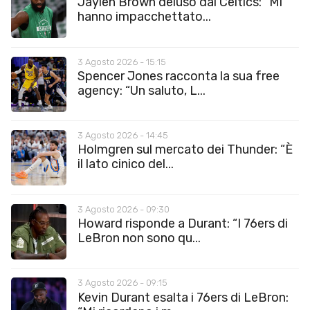
Jaylen Brown deluso dai Celtics: “Mi
hanno impacchettato...
3 Agosto 2026 - 15:15
Spencer Jones racconta la sua free
agency: “Un saluto, L...
3 Agosto 2026 - 14:45
Holmgren sul mercato dei Thunder: “È
il lato cinico del...
3 Agosto 2026 - 09:30
Howard risponde a Durant: “I 76ers di
LeBron non sono qu...
3 Agosto 2026 - 09:15
Kevin Durant esalta i 76ers di LeBron: