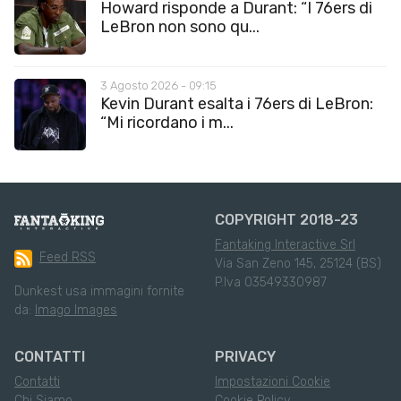
Howard risponde a Durant: “I 76ers di
LeBron non sono qu...
3 Agosto 2026 - 09:15
Kevin Durant esalta i 76ers di LeBron:
“Mi ricordano i m...
COPYRIGHT 2018-23
Fantaking Interactive Srl
Feed RSS
Via San Zeno 145, 25124 (BS)
P.Iva 03549330987
Dunkest usa immagini fornite
da:
Imago Images
CONTATTI
PRIVACY
Contatti
Impostazioni Cookie
Chi Siamo
Cookie Policy