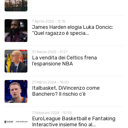
7 Aprile 2025 - 12:15
James Harden elogia Luka Doncic:
“Quel ragazzo è specia...
31 Marzo 2025 - 17:27
La vendita dei Celtics frena
l’espansione NBA
27 Marzo 2024 - 16:00
Italbasket, DiVincenzo come
Banchero? Il rischio c’è
7 Febbraio 2024 - 10:55
EuroLeague Basketball e Fantaking
Interactive insieme fino al...