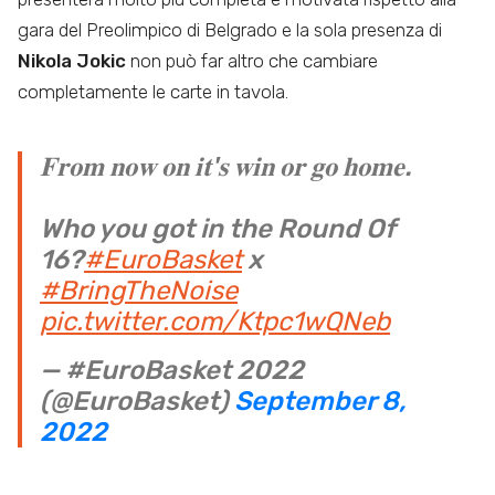
gara del Preolimpico di Belgrado e la sola presenza di
Nikola Jokic
non può far altro che cambiare
completamente le carte in tavola.
𝐅𝐫𝐨𝐦 𝐧𝐨𝐰 𝐨𝐧 𝐢𝐭'𝐬 𝐰𝐢𝐧 𝐨𝐫 𝐠𝐨 𝐡𝐨𝐦𝐞.
Who you got in the Round Of
16?
#EuroBasket
x
#BringTheNoise
pic.twitter.com/Ktpc1wQNeb
— #EuroBasket 2022
(@EuroBasket)
September 8,
2022