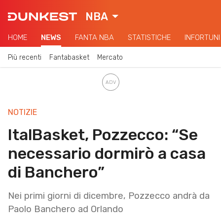
NBA
HOME
NEWS
FANTA NBA
STATISTICHE
INFORTUNI
Più recenti
Fantabasket
Mercato
NOTIZIE
ItalBasket, Pozzecco: “Se
necessario dormirò a casa
di Banchero”
Nei primi giorni di dicembre, Pozzecco andrà da
Paolo Banchero ad Orlando