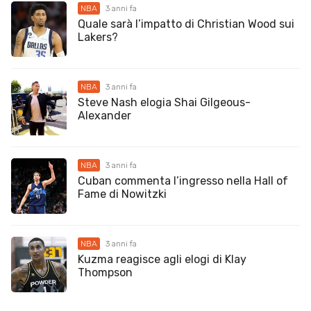
NBA
3 anni fa
Quale sarà l’impatto di Christian Wood sui
Lakers?
NBA
3 anni fa
Steve Nash elogia Shai Gilgeous-
Alexander
NBA
3 anni fa
Cuban commenta l’ingresso nella Hall of
Fame di Nowitzki
NBA
3 anni fa
Kuzma reagisce agli elogi di Klay
Thompson