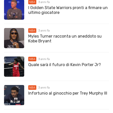
NBA
3 anni fa
I Golden State Warriors pronti a firmare un
ultimo giocatore
NBA
3 anni fa
Myles Turner racconta un aneddoto su
Kobe Bryant
NBA
3 anni fa
Quale sarà il futuro di Kevin Porter Jr?
NBA
3 anni fa
Infortunio al ginocchio per Trey Murphy III