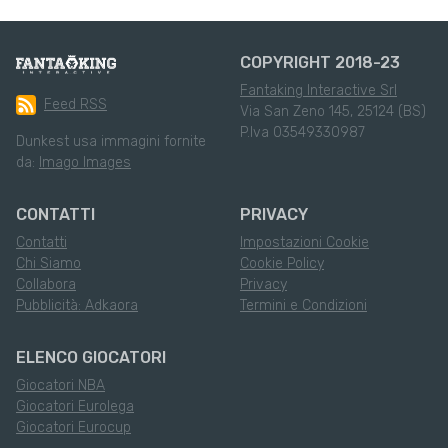
COPYRIGHT 2018-23
Fantaking Interactive Srl
Feed RSS
Via San Zeno 145, 25124 (BS)
P.Iva 03549330987
Dunkest usa immagini fornite
da:
Imago Images
CONTATTI
PRIVACY
Contatti
Impostazioni Cookie
Chi Siamo
Cookie Policy
Collabora
Privacy
Pubblicità: Adkaora
Termini e Condizioni
ELENCO GIOCATORI
Giocatori NBA
Giocatori Eurolega
Giocatori Eurocup