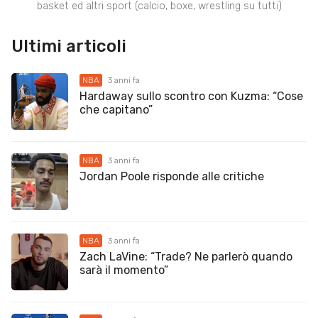
basket ed altri sport (calcio, boxe, wrestling su tutti)
Ultimi articoli
NBA
3 anni fa
Hardaway sullo scontro con Kuzma: “Cose
che capitano”
NBA
3 anni fa
Jordan Poole risponde alle critiche
NBA
3 anni fa
Zach LaVine: “Trade? Ne parlerò quando
sarà il momento”