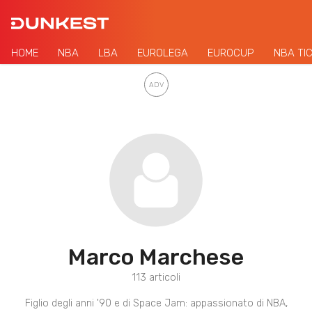
HOME
NBA
LBA
EUROLEGA
EUROCUP
NBA TI
Marco Marchese
113 articoli
Figlio degli anni '90 e di Space Jam: appassionato di NBA,