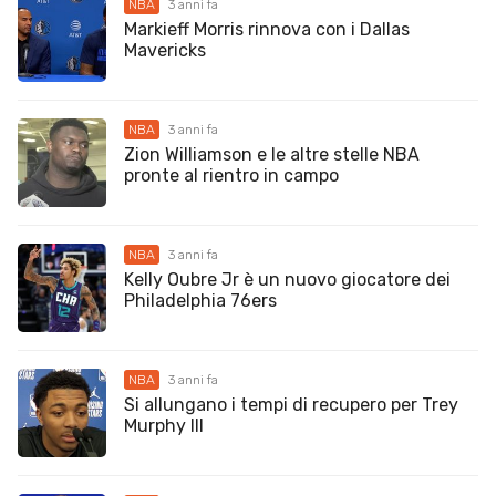
NBA
3 anni fa
Markieff Morris rinnova con i Dallas
Mavericks
NBA
3 anni fa
Zion Williamson e le altre stelle NBA
pronte al rientro in campo
NBA
3 anni fa
Kelly Oubre Jr è un nuovo giocatore dei
Philadelphia 76ers
NBA
3 anni fa
Si allungano i tempi di recupero per Trey
Murphy III